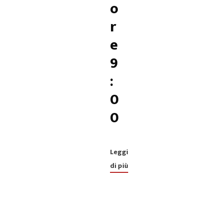
o
r
e
9
:
0
0
Leggi
di più