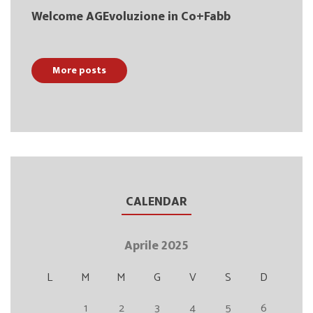
Welcome AGEvoluzione in Co+Fabb
More posts
CALENDAR
Aprile 2025
L
M
M
G
V
S
D
1
2
3
4
5
6