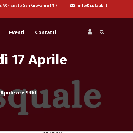
i, 39 - Sesto San Giovanni (MI)
info@cofabb.it
Eventi
Contatti
ì 17 Aprile
Aprile ore 9:00