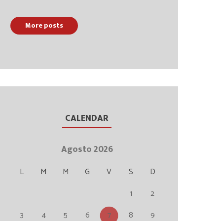
More posts
CALENDAR
Agosto 2026
L
M
M
G
V
S
D
1
2
3
4
5
6
7
8
9