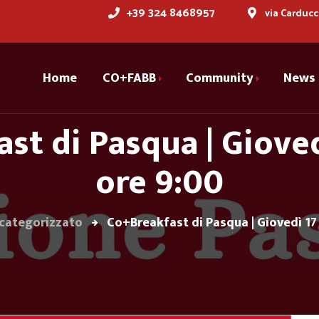
+39 324 8468957
via Carducc
Home
CO+FABB
Community
News
st di Pasqua | Gioved
Cofabber
Storia
Dicono di noi
ore 9:00
Servizi
Spazi
categorizzato
Co+Breakfast di Pasqua | Giovedì 17 
Prenota la tua sala
riunioni
Partner