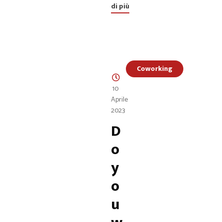
di più
Coworking
10
Aprile
2023
D
o
y
o
u