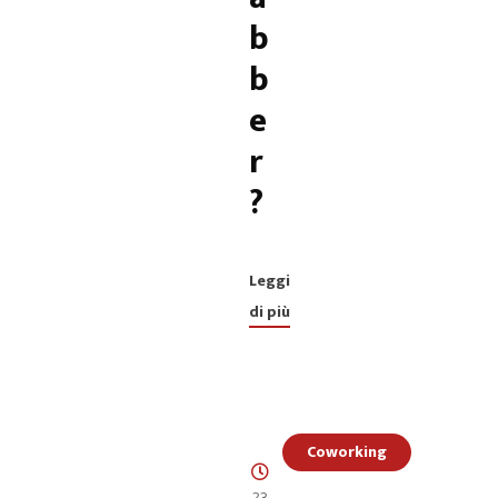
b
b
e
r
?
Leggi
di più
Coworking
23