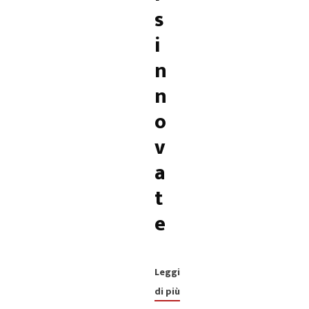
s
i
n
n
o
v
a
t
e
Leggi
di più