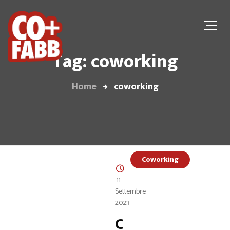
Tag: coworking
Home
coworking
Coworking
11
Settembre
2023
C