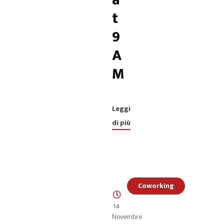
a
t
9
A
M
Leggi
di più
Coworking
14
Novembre