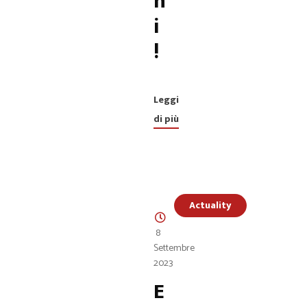
n
i
!
Leggi
di più
Actuality
8
Settembre
2023
E