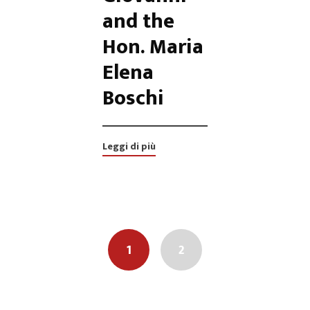
and the
Hon. Maria
Elena
Boschi
Leggi di più
Posts
navigation
1
2