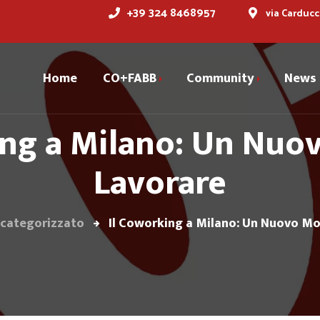
+39 324 8468957
via Carducc
Home
CO+FABB
Community
News
ing a Milano: Un Nuo
Cofabber
Storia
Dicono di noi
Lavorare
Servizi
Spazi
categorizzato
Il Coworking a Milano: Un Nuovo Mo
Prenota la tua sala
riunioni
Partner