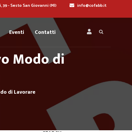
i, 39 - Sesto San Giovanni (MI)
info@cofabb.it
Eventi
Contatti
vo Modo di
do di Lavorare