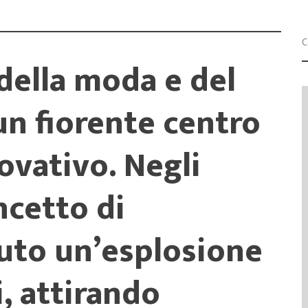
Progetti
 della moda e del
un fiorente centro
vativo. Negli
oncetto di
uto un’esplosione
, attirando