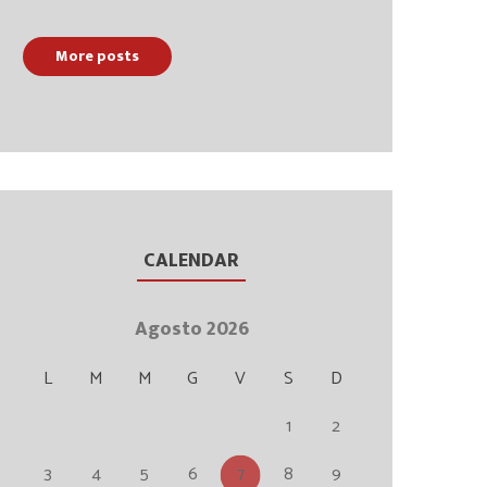
More posts
CALENDAR
Agosto 2026
L
M
M
G
V
S
D
1
2
3
4
5
6
7
8
9