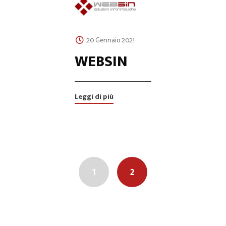
20 Gennaio 2021
WEBSIN
Leggi di più
Posts
navigation
1
2