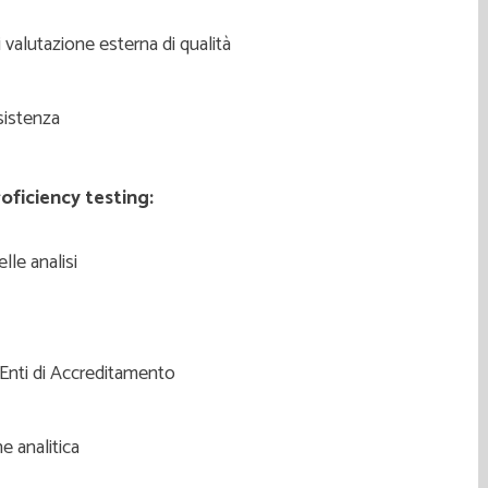
alutazione esterna di qualità
sistenza
roficiency testing:
lle analisi
i Enti di Accreditamento
e analitica