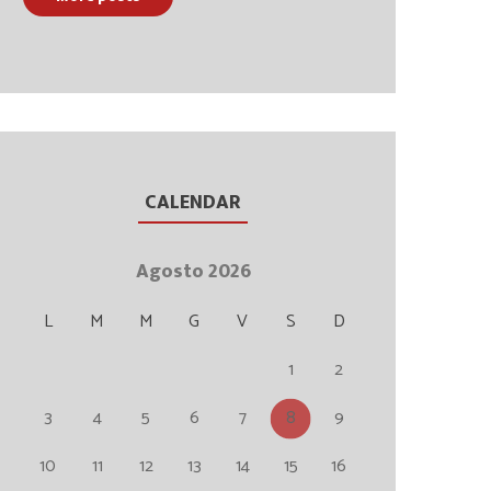
CALENDAR
Agosto 2026
L
M
M
G
V
S
D
1
2
3
4
5
6
7
8
9
10
11
12
13
14
15
16