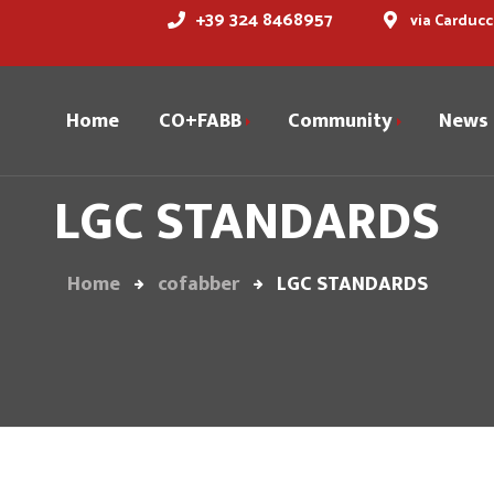
+39 324 8468957
via Carducc
Home
CO+FABB
Community
News
LGC STANDARDS
Cofabber
Storia
Dicono di noi
Servizi
Home
cofabber
LGC STANDARDS
Spazi
Prenota la tua sala
riunioni
Partner