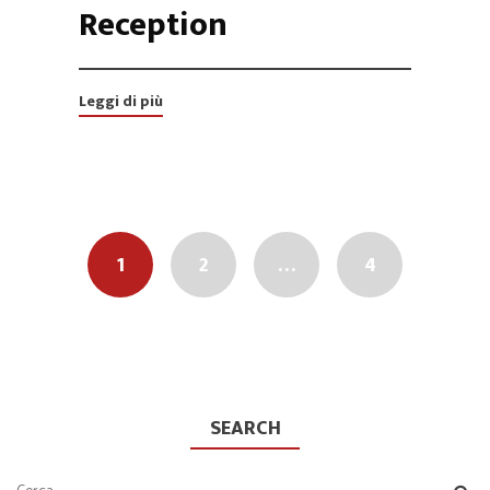
Reception
Leggi di più
Posts
navigation
1
2
…
4
SEARCH