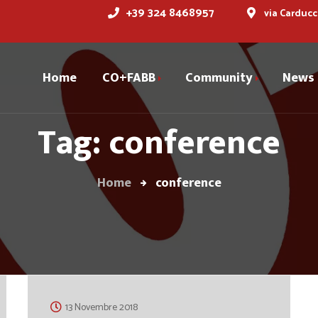
+39 324 8468957
via Carducc
Home
CO+FABB
Community
News
Tag: conference
Cofabber
Storia
Dicono di noi
Servizi
Home
conference
Spazi
Prenota la tua sala
riunioni
Partner
13 Novembre 2018