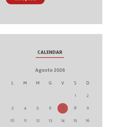
CALENDAR
Agosto 2026
L
M
M
G
V
S
D
1
2
3
4
5
6
7
8
9
10
11
12
13
14
15
16