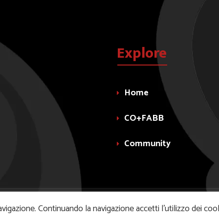
Explore
Home
CO+FABB
Community
avigazione. Continuando la navigazione accetti l’utilizzo dei coo
 39 - 20099 Sesto San Giovanni (MI) - P.IVA 07068350961
-
Priv