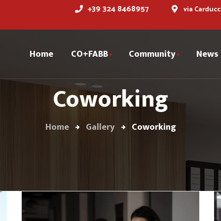
+39 324 8468957
via Carducc
Home
CO+FABB
Community
News
Coworking
Cofabber
Storia
Dicono di noi
Servizi
Home
Gallery
Coworking
Spazi
Prenota la tua sala
riunioni
Partner