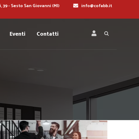
i, 39 - Sesto San Giovanni (MI)
info@cofabb.it
Eventi
Contatti